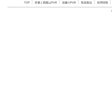
TOP
辞書と図鑑はPUR
加藤のPUR
取扱製品
採用情報
す。
2015.10.29
「64ページ折でコストダウ
非お問合わせください。
くわ
2015.09.24
【中途採用のお知らせ】機械
たします
くわしくはこちら
2015.09.03
竹尾 at Itoya「紙と製本
はこちら
2015.08.21
トライオート全自動化！ご案
くはこちら
2015.07.13
【中途採用のお知らせ】経理
記7/23：締め切りました）
2015.05.14
加藤製本主催製本セミナー開